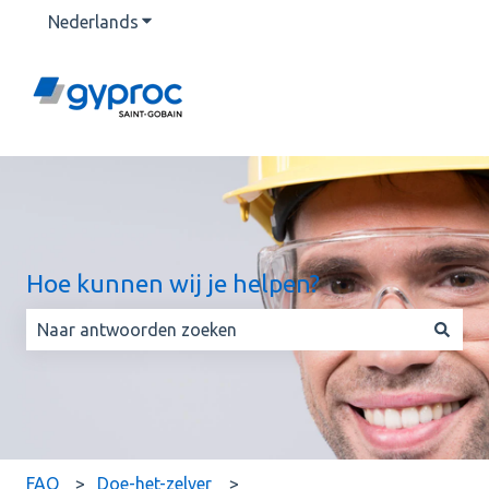
Nederlands
Submenu tonen voor vertalingen
Hoe kunnen wij je helpen?
Er zijn geen suggesties want het zoekveld is leeg.
FAQ
Doe-het-zelver